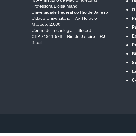
IMA – Instituto de Macromoléculas
D
Professora Eloisa Mano
G
Universidade Federal do Rio de Janeiro
Cidade Universitária – Av. Horácio
P
Macedo, 2.030
P
Centro de Tecnologia – Bloco J
E
CEP 21941-598 – Rio de Janeiro – RJ –
Brasil
P
Bi
S
C
C