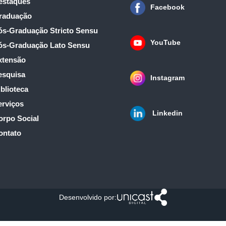
estaques
Facebook
raduação
ós-Graduação Stricto Sensu
YouTube
ós-Graduação Lato Sensu
xtensão
esquisa
Instagram
blioteca
erviços
Linkedin
orpo Social
ontato
Desenvolvido por: