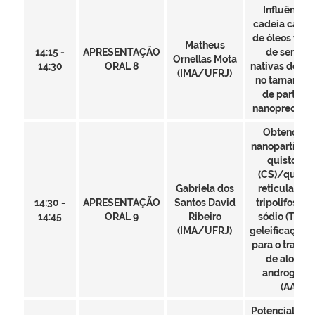
Influência 
cadeia carbô
de óleos vege
Matheus
14:15 -
APRESENTAÇÃO
de sement
Ornellas Mota
14:30
ORAL 8
nativas do ce
(IMA/UFRJ)
no tamanho f
de partícul
nanoprecipit
Obtenção 
nanopartícula
quistosan
(CS)/querat
Gabriela dos
reticulada 
14:30 -
APRESENTAÇÃO
Santos David
tripolifosfat
14:45
ORAL 9
Ribeiro
sódio (TPP) 
(IMA/UFRJ)
geleificação i
para o tratam
de alopeci
androgêno
(AAG)
Potencialida