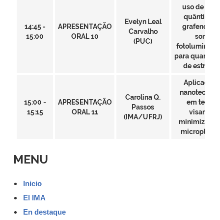
uso de pon
quânticos 
Evelyn Leal
14:45 -
APRESENTAÇÃO
grafeno co
Carvalho
15:00
ORAL 10
sonda
(PUC)
fotoluminesc
para quantifi
de estricni
Aplicação 
nanotecnolo
Carolina Q.
15:00 -
APRESENTAÇÃO
em tecido
Passos
15:15
ORAL 11
visando a
(IMA/UFRJ)
minimização
microplásti
MENU
Inicio
El IMA
En destaque