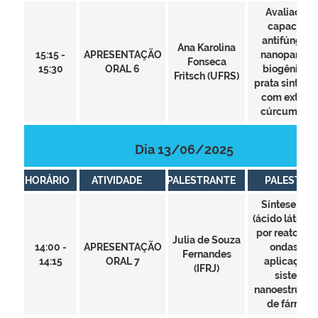
Avaliação 
capacida
antifúngica
Ana Karolina
15:15 -
APRESENTAÇÃO
nanopartícu
Fonseca
15:30
ORAL 6
biogênicas
Fritsch (UFRS)
prata sinteti
com extrato
cúrcuma lo
Dia 13/06/2025
HORÁRIO
ATIVIDADE
PALESTRANTE
PALESTRA
Síntese de p
(ácido lático) 
por reator mi
Julia de Souza
14:00 -
APRESENTAÇÃO
ondas par
Fernandes
14:15
ORAL 7
aplicação 
(IFRJ)
sistemas
nanoestrutur
de fármac