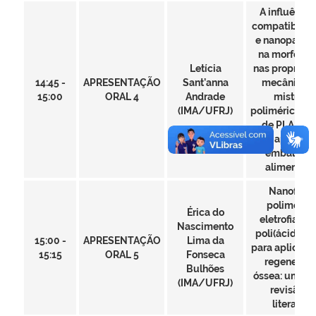
A influência
compatibiliza
e nanopartíc
na morfologi
Letícia
nas propried
14:45 -
APRESENTAÇÃO
Sant’anna
mecânicas 
15:00
ORAL 4
Andrade
misturas
(IMA/UFRJ)
poliméricas à
de PLA/PB
para aplicaç
embalage
alimentíci
Nanofibra
poliméric
Érica do
eletrofiadas
Nascimento
poli(ácido lát
15:00 -
APRESENTAÇÃO
Lima da
para aplicaç
15:15
ORAL 5
Fonseca
regeneraç
Bulhões
óssea: uma b
(IMA/UFRJ)
revisão d
literatura