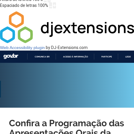
Espaciado de letras
100
%
Web Accessibility plugin
by DJ-Extensions.com
COMUNICA BR
ACESSO À INFORMAÇÃO
PARTICIPE
LEGISL
IR
PARA
O
CONTEÚDO
Confira a Programação das
Apresentações Orais da