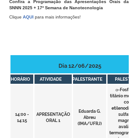
Confira a Programação das Apresentações Orais da
SNNN 2025 + 17ª Semana de Nanotecnologia
Clique
AQUI
para mais informações!
Dia 12/06/2025
HORÁRIO
ATIVIDADE
PALESTRANTE
PALESTRA
α-Fosfato 
titânio modif
com
etilenodiami
Eduarda G.
14:00 -
APRESENTAÇÃO
sulfato d
Abreu
14:15
ORAL 1
magnésio
(IMA/UFRJ)
avaliaçã
termogravimé