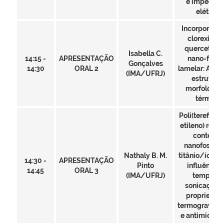
e impedânc
elétrica
Incorporaçã
clorexidina
quercetina
Isabella C.
14:15 -
APRESENTAÇÃO
nano-fosfa
Gonçalves
14:30
ORAL 2
lamelar: Aval
(IMA/UFRJ)
estrutural
morfológica
térmica
Poli(tereftala
etileno) reci
contendo
nanofosfato
Nathaly B. M.
titânio/íons p
14:30 -
APRESENTAÇÃO
Pinto
influência 
14:45
ORAL 3
(IMA/UFRJ)
tempo de
sonicação 
propriedad
termogravimé
e antimicrob