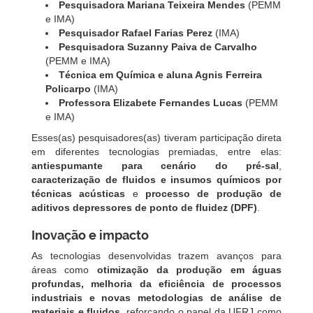
Pesquisadora Mariana Teixeira Mendes
(PEMM
e IMA)
Pesquisador Rafael Farias Perez
(IMA)
Pesquisadora Suzanny Paiva de Carvalho
(PEMM e IMA)
Técnica em Química e aluna Agnis Ferreira
Policarpo
(IMA)
Professora Elizabete Fernandes Lucas
(PEMM
e IMA)
Esses(as) pesquisadores(as) tiveram participação direta
em diferentes tecnologias premiadas, entre elas:
antiespumante para cenário do pré-sal
,
caracterização de fluidos e insumos químicos por
técnicas acústicas
e
processo de produção de
aditivos depressores de ponto de fluidez (DPF)
.
Inovação e impacto
As tecnologias desenvolvidas trazem avanços para
áreas como
otimização da produção em águas
profundas, melhoria da eficiência de processos
industriais e novas metodologias de análise de
materiais e fluidos
, reforçando o papel da UFRJ como